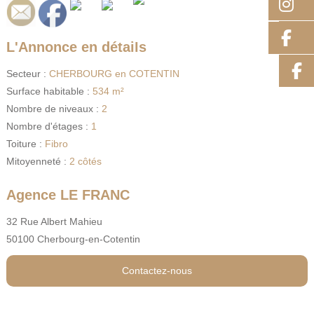
I
F
L'Annonce en détails
Secteur :
CHERBOURG en COTENTIN
Surface habitable :
534 m²
Nombre de niveaux :
2
Nombre d'étages :
1
Toiture :
Fibro
Mitoyenneté :
2 côtés
Agence LE FRANC
32 Rue Albert Mahieu
50100 Cherbourg-en-Cotentin
Contactez-nous