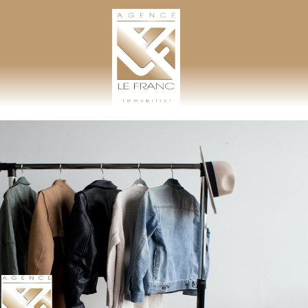
AGENCE LEFRANC IMMOBILIER
GOHEL / GRAND-GUILLOT / BASTARD – TÉL. 02 33 97 30 00