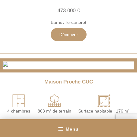
473 000 €
Barneville-carteret
Découvrir
Maison Proche CUC
4 chambres
863 m² de terrain
Surface habitable : 176 m²
260 251 €
Menu