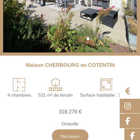
Maison CHERBOURG en COTENTIN
E
4 chambres
531 m² de terrain
Surface habitable : 103 m²
I
318 276 €
F
Octeville
Découvrir