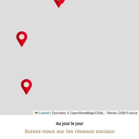
Leaflet
|
Données © OpenStreetMap/ODbL - Rendu OSM France
Au jour le jour
Suivez-nous sur les réseaux sociaux