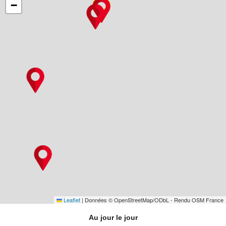
−
Leaflet
|
Données © OpenStreetMap/ODbL - Rendu OSM France
Au jour le jour