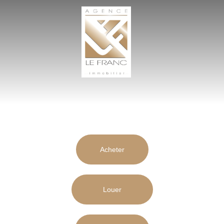
A
G
E
N
C
E
L
E
F
R
A
Acheter
N
C
I
Louer
M
M