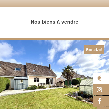
Nos biens à vendre
Exclusivité
E
I
F