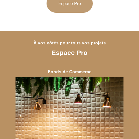
Espace Pro
O
B
I
L
I
À vos côtés pour tous vos projets
E
Espace Pro
R
Fonds de Commerce
GOHEL / GRAND-GUILLOT / BASTARD – TÉL. 02 33 97 30 00