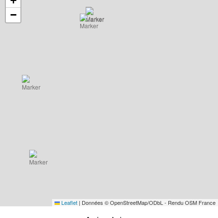
+
−
Leaflet
|
Données © OpenStreetMap/ODbL - Rendu OSM France