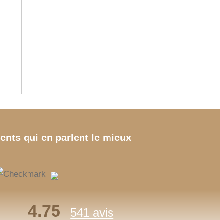
ients qui en parlent le mieux
4.75
541 avis