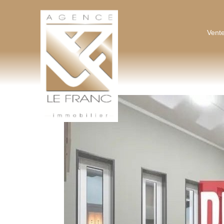
AGENCE LEFRANC IMMOBILIER
Vente
GOHEL / GRAND-GUILLOT / BASTARD – TÉL. 02 33 97 30 00