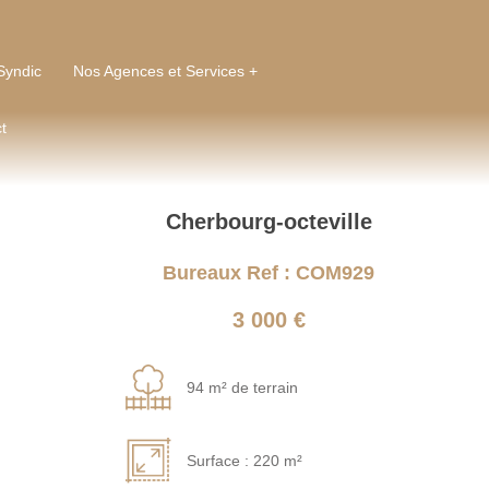
Syndic
Nos Agences et Services +
t
Cherbourg-octeville
Bureaux Ref : COM929
3 000 €
94 m² de terrain
Surface : 220 m²