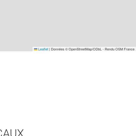
Leaflet
|
Données © OpenStreetMap/ODbL - Rendu OSM France
CAUX