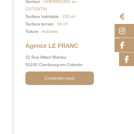
Secteur :
CHERBOURG en
COTENTIN
E
Surface habitable :
220 m²
Surface terrain :
94 m²
I
Toiture :
Ardoises
F
Agence LE FRANC
32 Rue Albert Mahieu
50100 Cherbourg-en-Cotentin
Contactez-nous