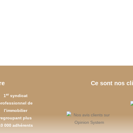
re
Ce sont nos cl
er
1
syndicat
professionnel de
l’immobilier
regroupant plus
10 000 adhérents