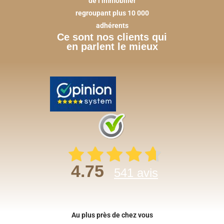
de l’immobilier
regroupant plus 10 000
adhérents
Ce sont nos clients qui
en parlent le mieux
4.75
541 avis
Au plus près de chez vous