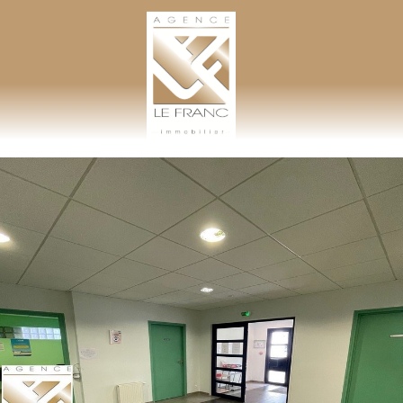
AGENCE LEFRANC IMMOBILIER
GOHEL / GRAND-GUILLOT / BASTARD – TÉL. 02 33 97 30 00