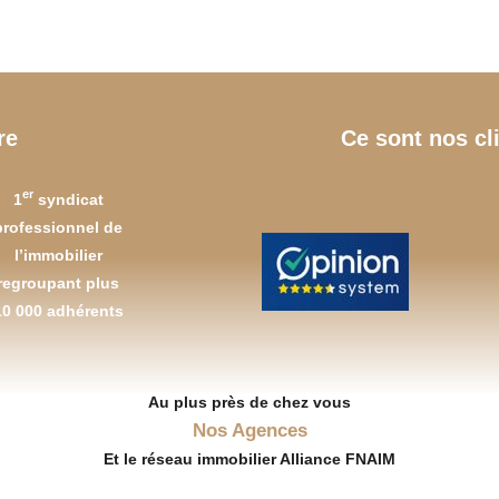
re
Ce sont nos cl
er
1
syndicat
professionnel de
l’immobilier
regroupant plus
10 000 adhérents
Au plus près de chez vous
Nos Agences
Et le réseau immobilier Alliance FNAIM