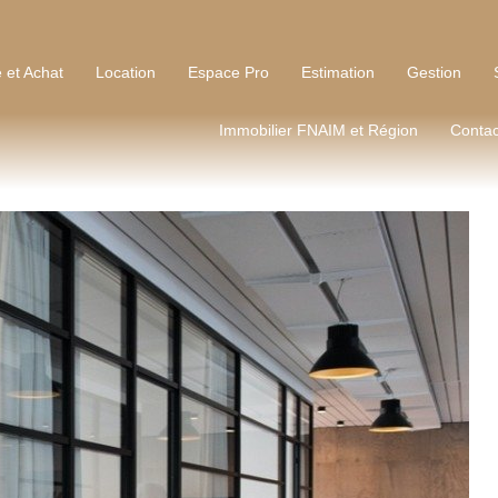
 et Achat
Location
Espace Pro
Estimation
Gestion
Immobilier FNAIM et Région
Contac