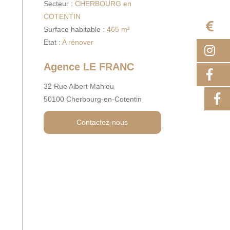
Secteur :
CHERBOURG en
COTENTIN
E
Surface habitable :
465 m²
Etat :
A rénover
I
Agence LE FRANC
F
32 Rue Albert Mahieu
50100 Cherbourg-en-Cotentin
Contactez-nous