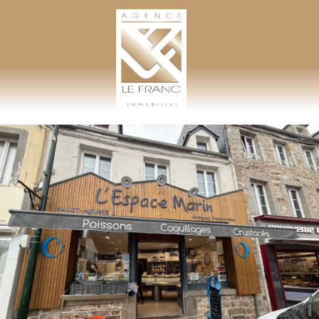
AGENCE LEFRANC IMMOBILIER
GOHEL / GRAND-GUILLOT / BASTARD – TÉL. 02 33 97 30 00