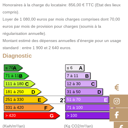
Honoraires à la charge du locataire: 856,00 € TTC (Etat des lieux
compris).
Loyer de 1 080,00 euros par mois charges comprises dont 70,00
euros par mois de provision pour charges (soumis à la
régularisation annuelle).
Montant estimé des dépenses annuelles d'énergie pour un usage
standard : entre 1 900 et 2 640 euros.
Diagnostic
A
A
≤ 70
≤ 6
B
B
71 à 110
7 à 11
C
C
111 à 180
12 à 30
E
D
D
181 à 250
31 à 50
E
E
I
272
251 à 330
51 à 70
F
F
331 à 420
71 à 100
F
G
G
> 420
> 100
(Kwh/m²/an)
(Kg CO2/m²/an)