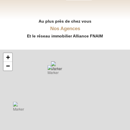
Au plus près de chez vous
Nos Agences
Et le réseau immobilier Alliance FNAIM
+
−
Surface habitable :
3
Surface
26.87 m²
chambres
habitable : 107
3
Surface
m²
chambres
habitable :
57.72 m²