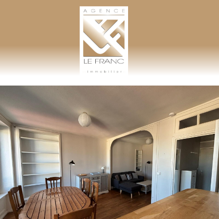
AGENCE LEFRANC IMMOBILIER
GOHEL / GRAND-GUILLOT / BASTARD – TÉL. 02 33 97 30 00