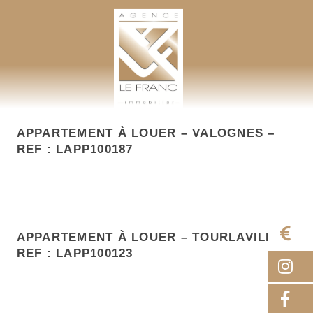
AGENCE LEFRANC IMMOBILIER
GOHEL / GRAND-GUILLOT / BASTARD – TÉL. 02 33 97 30 00
APPARTEMENT À LOUER – VALOGNES –
REF : LAPP100187
E
APPARTEMENT À LOUER – TOURLAVILLE –
REF : LAPP100123
I
F