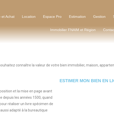
 et Achat
Location
Espace Pro
Estimation
Gestion
Immobilier FNAIM et Région
Contac
ouhaitez connaître la valeur de votre bien immobilier, maison, apparte
ESTIMER MON BIEN EN L
osition et la mise en page avant
rie depuis les années 1500, quand
r réaliser un livre spécimen de
st aussi adapté à la bureautique