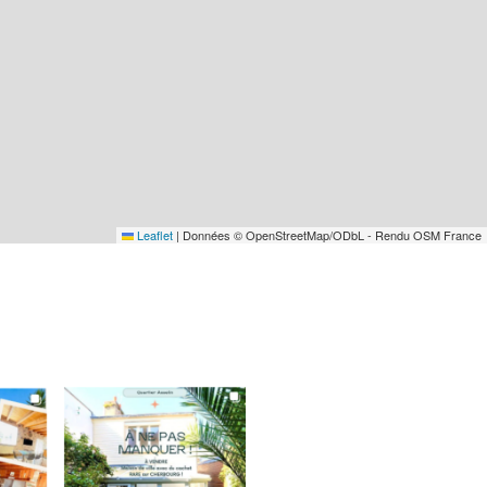
Leaflet
|
Données © OpenStreetMap/ODbL - Rendu OSM France