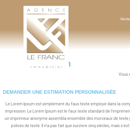
AGENCE LEFRANC IMMOBILIER
Vente
GOHEL / GRAND-GUILLOT / BASTARD – TÉL. 02 33 97 30 00
Nos Services
Estimation
Vous s
DEMANDER UNE ESTIMATION PERSONNALISÉE
Le Lorem Ipsum est simplement du faux texte employé dans la comp
impression. Le Lorem Ipsum est le faux texte standard de l’imprime
un imprimeur anonyme assembla ensemble des morceaux de texte pou
polices de texte. Il n’a pas fait que survivre cinq siècles, mais s’e