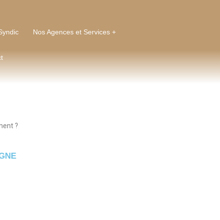
Syndic
Nos Agences et Services +
t
ment ?
IGNE