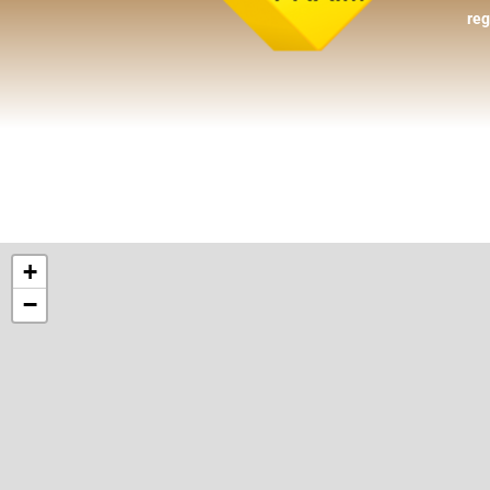
reg
+
−