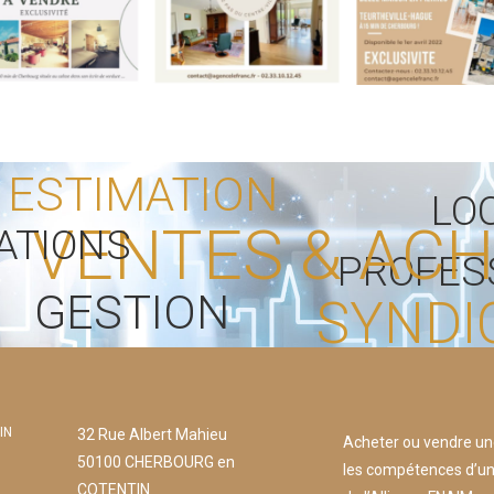
ESTIMATION
LO
VENTES & AC
ATIONS
PROFES
GESTION
SYNDI
IN
32 Rue Albert Mahieu
Acheter ou vendre un
50100 CHERBOURG en
les compétences d’un
COTENTIN