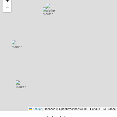
+
−
Leaflet
|
Données © OpenStreetMap/ODbL - Rendu OSM France