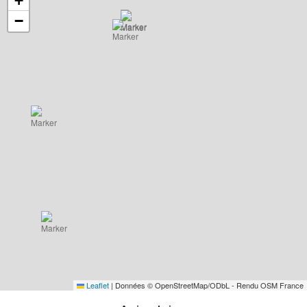
+
−
Leaflet
|
Données © OpenStreetMap/ODbL - Rendu OSM France