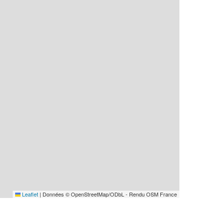
Leaflet
|
Données © OpenStreetMap/ODbL - Rendu OSM France