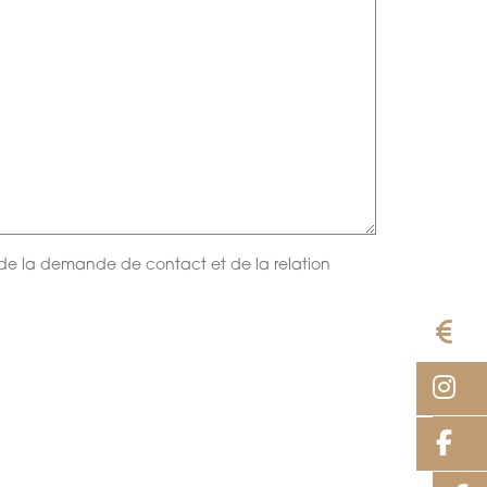
e de la demande de contact et de la relation
E
I
F