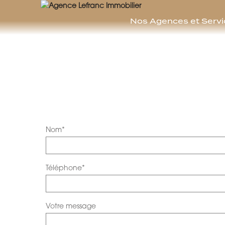
AGENCE LEFRANC IMMOBILIER
Nos Agences et Servi
GOHEL / GRAND-GUILLOT / BASTARD – TÉL. 02 33 97 30 00
Nom*
Téléphone*
Votre message