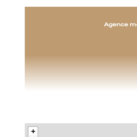
Agence m
+