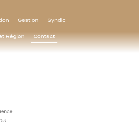
tion
Gestion
Syndic
et Région
Contact
érence