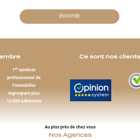
embre
Ce sont nos clients
er
1
syndicat
professionnel de
l’immobilier
regroupant plus
10 000 adhérents
Au plus près de chez vous
Nos Agences