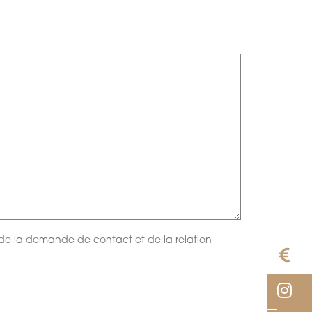
e de la demande de contact et de la relation
E
I