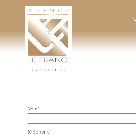
AGENCE LEFRANC IMMOBILIER
GOHEL / GRAND-GUILLOT / BASTARD – TÉL. 02 33 97 30 00
Nom*
Téléphone*