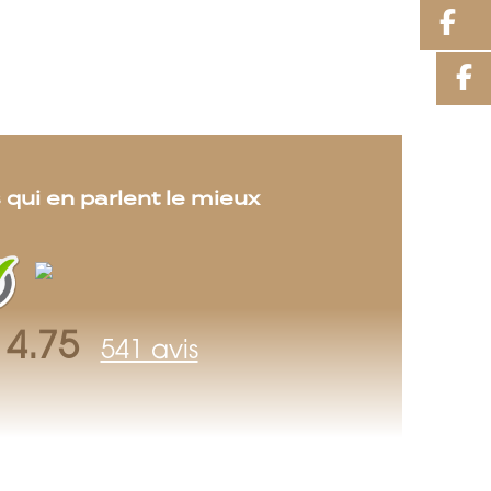
F
 qui en parlent le mieux
4.75
541 avis