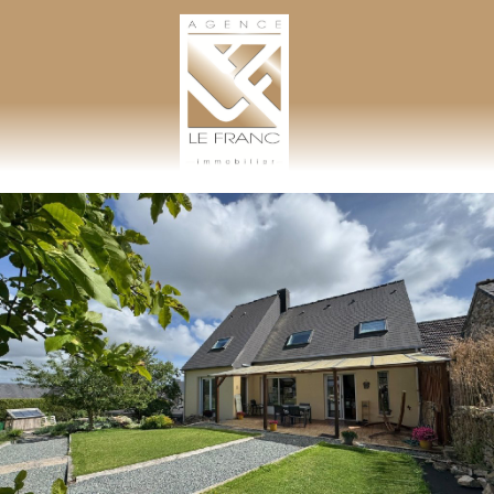
AGENCE LEFRANC IMMOBILIER
GOHEL / GRAND-GUILLOT / BASTARD – TÉL. 02 33 97 30 00