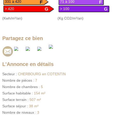
F
F
331 à 420
71 à 100
G
G
> 420
> 100
(Kwh/m²/an)
(Kg CO2/m²/an)
Partagez ce bien
L'Annonce en détails
Secteur :
CHERBOURG en COTENTIN
Nombre de pièces :
7
Nombre de chambres :
5
Surface habitable :
154 m²
Surface terrain :
507 m²
Surface séjour :
38 m²
Nombre de niveaux :
3