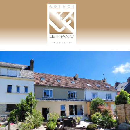
AGENCE LEFRANC IMMOBILIER
GOHEL / GRAND-GUILLOT / BASTARD – TÉL. 02 33 97 30 00