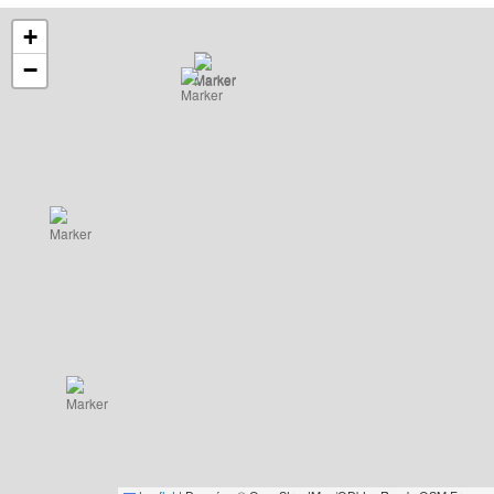
+
−
4
494
Surface
chambres
m² de
habitable
terrain
: 102 m²
3
6000
Surface
3
138
Surface
chambres
m² de
habitable
chambres
m² de
habitable
terrain
: 310 m²
terrain
: 87 m²