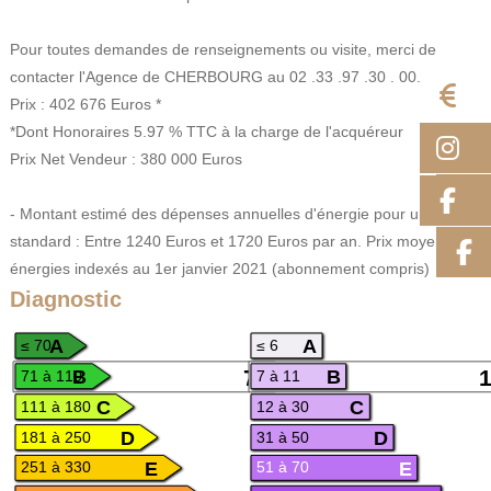
Pour toutes demandes de renseignements ou visite, merci de
contacter l'Agence de CHERBOURG au 02 .33 .97 .30 . 00.
E
Prix : 402 676 Euros *
*Dont Honoraires 5.97 % TTC à la charge de l'acquéreur
I
Prix Net Vendeur : 380 000 Euros
F
- Montant estimé des dépenses annuelles d'énergie pour un usage
standard : Entre 1240 Euros et 1720 Euros par an. Prix moyens des
énergies indexés au 1er janvier 2021 (abonnement compris)
Diagnostic
A
A
≤ 70
≤ 6
B
B
75
71 à 110
7 à 11
C
C
111 à 180
12 à 30
D
D
181 à 250
31 à 50
E
E
251 à 330
51 à 70